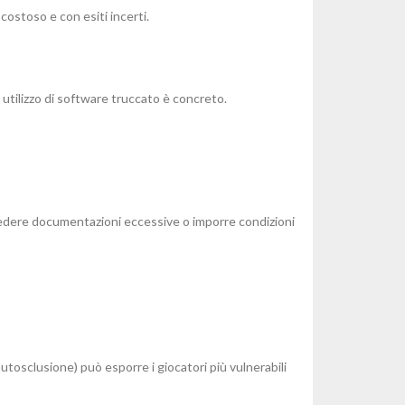
costoso e con esiti incerti.
o utilizzo di software truccato è concreto.
hiedere documentazioni eccessive o imporre condizioni
autosclusione) può esporre i giocatori più vulnerabili