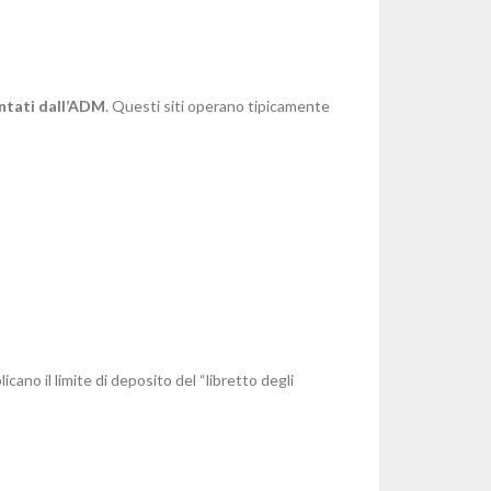
ntati dall’ADM
. Questi siti operano tipicamente
licano il limite di deposito del “libretto degli