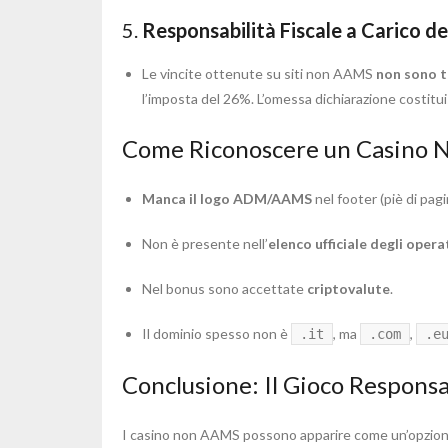
5.
Responsabilità Fiscale a Carico d
Le vincite ottenute su siti non AAMS
non sono t
l’imposta del 26%. L’omessa dichiarazione costitui
Come Riconoscere un Casino
Manca il logo ADM/AAMS
nel footer (piè di pagi
Non è presente nell’
elenco ufficiale degli opera
Nel bonus sono accettate
criptovalute
.
Il dominio spesso non è
, ma
,
.it
.com
.e
Conclusione: Il Gioco Responsab
I casino non AAMS possono apparire come un’opzione