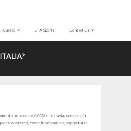
Casino
UFA Sports
Contact Us
ITALIA?
ntemente nota come AAMS). Tuttavia, sempre più
questi operatori, come funzionano e, soprattutto,