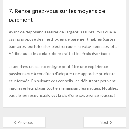
7. Renseignez-vous sur les moyens de
paiement
Avant de déposer ou retirer de l’argent, assurez-vous que le
casino propose des
méthodes de paiement fiables
(cartes
bancaires, portefeuilles électroniques, crypto-monnaies, etc.).
Vérifiez aussi les
délais de retrait
et les
frais éventuels
.
Jouer dans un casino en ligne peut être une expérience
passionnante à condition d’adopter une approche prudente
et informée. En suivant ces conseils, les débutants peuvent
maximiser leur plaisir tout en minimisant les risques. N’oubliez
pas : le jeu responsable est la clé d’une expérience réussie !
Previous
Next