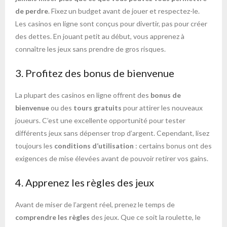
de perdre
. Fixez un budget avant de jouer et respectez-le.
Les casinos en ligne sont conçus pour divertir, pas pour créer
des dettes. En jouant petit au début, vous apprenez à
connaître les jeux sans prendre de gros risques.
3. Profitez des bonus de bienvenue
La plupart des casinos en ligne offrent des
bonus de
bienvenue
ou des
tours gratuits
pour attirer les nouveaux
joueurs. C’est une excellente opportunité pour tester
différents jeux sans dépenser trop d’argent. Cependant, lisez
toujours les
conditions d’utilisation
: certains bonus ont des
exigences de mise élevées avant de pouvoir retirer vos gains.
4. Apprenez les règles des jeux
Avant de miser de l’argent réel, prenez le temps de
comprendre les règles
des jeux. Que ce soit la roulette, le