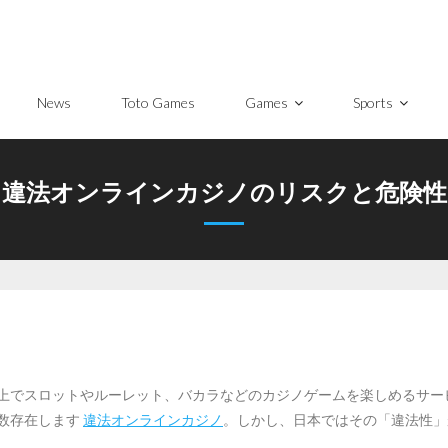
News
Toto Games
Games
Sports
違法オンラインカジノのリスクと危険性
上でスロットやルーレット、バカラなどのカジノゲームを楽しめるサー
数存在します
違法オンラインカジノ
。しかし、日本ではその「違法性」