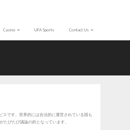
Casino
UFA Sports
Contact Us
ビスです。世界的には合法的に運営されている国も
がたびたび議論の的となっています。